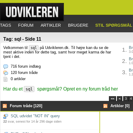
TAGS
FORUM
ARTIKLER
BRUGERE
STIL SPØRGSMÅL
Tag: sql - Side 11
Velkommen til
på Udvikleren.dk. Til højre kan du se de
Br
sql
1.
mest aktive inden for dette tag, samt hvor meget karma de har
3.0
tjent i det.
Br
2.
1.0
716 forum indlæg
Br
3.
120 forum tråde
1.2
0 artikler
Har du et
spørgsmål? Opret en ny forum tråd her
sql
<<
<
3
4
Forum tråde [120]
Artikler [0]
SQL udvidet "NOT IN" query
22
svar, senest for 14 år 296 dage siden