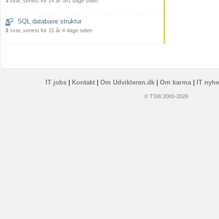
3
svar, senest for 14 år 341 dage siden
SQL database struktur
3
svar, senest for 15 år 4 dage siden
IT jobs
|
Kontakt
|
Om Udvikleren.dk
|
Om karma
|
IT nyhe
© TSW 2000-2026