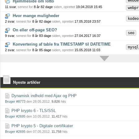
webde
Hjemmeside om lotto
11 svar
, senest for
8 år 82 dage
siden, oprettet
19.04.2018 15:45
webpr
Hvor mange muligheder
kodeo
2 svar
, senest for
8 år 82 dage
siden, oprettet
17.05.2018 23:57
On eller off-page SEO?
seo
9 svar
, senest for
8 år 83 dage
siden, oprettet
27.04.2017 16:37
Konvertering af table fra TIMESTAMP til DATETIME
mysql
2 svar
, senest for
8 år 85 dage
siden, oprettet
15.05.2018 11:03
Nyeste artikler
Dynamisk indhold med Ajax og PHP
Bruger #8773
den 28.05.2012.
9.826
hits
PHP krypto 6 - TLS/SSL
Bruger #2695
den 10.05.2012.
11.417
hits
PHP krypto 5 - Digitale certifikater
Bruger #2695
den 07.05.2012.
11.758
hits