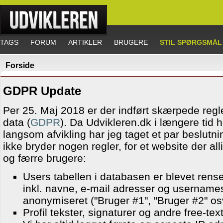
TAGS
FORUM
ARTIKLER
BRUGERE
STIL SPØRGSMÅL
Forside
GDPR Update
Per 25. Maj 2018 er der indført skærpede regle
data (
GDPR
). Da Udvikleren.dk i længere tid h
langsom afvikling har jeg taget et par beslutning
ikke bryder nogen regler, for et website der al
og færre brugere:
Users tabellen i databasen er blevet renset
inkl. navne, e-mail adresser og username
anonymiseret ("Bruger #1", "Bruger #2" os
Profil tekster, signaturer og andre free-text