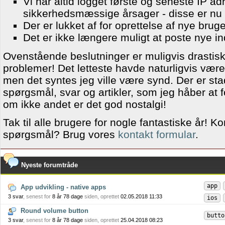
Vi har altid logget første og seneste IP ad
sikkerhedsmæssige årsager - disse er nu 
Der er lukket af for oprettelse af nye brug
Det er ikke længere muligt at poste nye i
Ovenstående beslutninger er muligvis drastisk
problemer! Det letteste havde naturligvis været 
men det syntes jeg ville være synd. Der er st
spørgsmål, svar og artikler, som jeg håber at f
om ikke andet er det god nostalgi!
Tak til alle brugere for nogle fantastiske år! 
spørgsmål? Brug vores
kontakt formular
.
Nyeste forumtråde
app
App udvikling - native apps
3 svar
, senest for
8 år 78 dage
siden, oprettet
02.05.2018 11:33
ios
Round volume button
butto
3 svar
, senest for
8 år 78 dage
siden, oprettet
25.04.2018 08:23