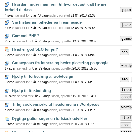
Hvordan finder man frem til hvor det gør galt henne i
forhold til data
jquer
4 svar
, senest for
8 år 78 dage
siden, oprettet
21.04.2018 22:32
Vis Instagram billeder på hjemmeside
javas
4 svar
, senest for
8 år 78 dage
siden, oprettet
13.05.2018 20:53
Gammel PHP?
gamme
23 svar
, senest for
8 år 78 dage
siden, oprettet
12.05.2018 20:26
Hvad er god SEO for jer?
seo
0 svar
, senest for
8 år 79 dage
siden, oprettet
21.05.2018 13:00
Gæsteposts fra læsere og bedre placering på google
wordp
17 svar
, senest for
8 år 79 dage
siden, oprettet
20.06.2017 15:26
Hjælp til forbedring af webdesign
seo
5 svar
, senest for
8 år 79 dage
siden, oprettet
14.09.2017 13:15
linkb
Hjælp til linkbuilding
16 svar
, senest for
8 år 79 dage
siden, oprettet
15.01.2018 14:30
googl
Tilføj cookiemærke til headermenu i Wordpress
wordp
4 svar
, senest for
8 år 80 dage
siden, oprettet
24.10.2017 14:14
start
Dygtige gutter søger en fullstack udvikler
0 svar
, senest for
8 år 81 dage
siden, oprettet
19.05.2018 11:39
apps