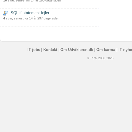
16
svar, senest for 14 år 280 dage siden
SQL if-statement fejler
4
svar, senest for 14 år 297 dage siden
IT jobs
|
Kontakt
|
Om Udvikleren.dk
|
Om karma
|
IT nyhe
© TSW 2000-2026