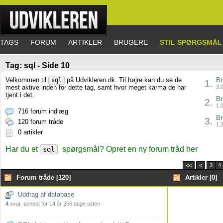
TAGS
FORUM
ARTIKLER
BRUGERE
STIL SPØRGSMÅL
Tag: sql - Side 10
Velkommen til
på Udvikleren.dk. Til højre kan du se de
Br
sql
1.
mest aktive inden for dette tag, samt hvor meget karma de har
3.0
tjent i det.
Br
2.
1.0
716 forum indlæg
Br
3.
120 forum tråde
1.2
0 artikler
Har du et
spørgsmål? Opret en ny forum tråd her
sql
<<
<
3
4
Forum tråde [120]
Artikler [0]
Uddrag af database
4
svar, senest for 14 år 266 dage siden