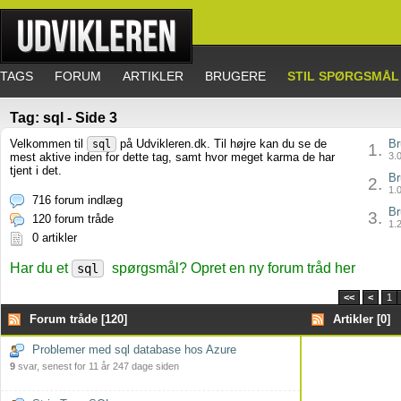
TAGS
FORUM
ARTIKLER
BRUGERE
STIL SPØRGSMÅL
Tag: sql - Side 3
Velkommen til
på Udvikleren.dk. Til højre kan du se de
Br
sql
1.
mest aktive inden for dette tag, samt hvor meget karma de har
3.0
tjent i det.
Br
2.
1.0
716 forum indlæg
Br
3.
120 forum tråde
1.2
0 artikler
Har du et
spørgsmål? Opret en ny forum tråd her
sql
<<
<
1
Forum tråde [120]
Artikler [0]
Problemer med sql database hos Azure
9
svar, senest for 11 år 247 dage siden