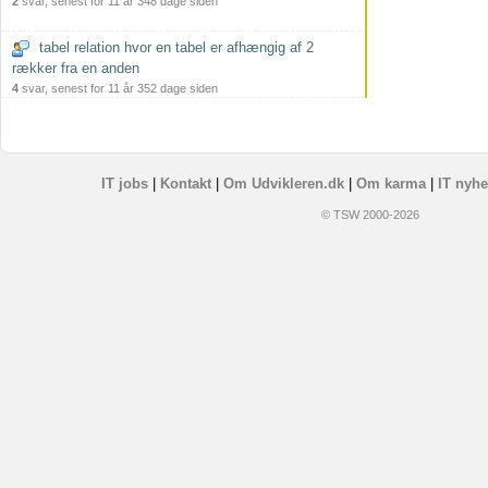
2
svar, senest for 11 år 348 dage siden
tabel relation hvor en tabel er afhængig af 2
rækker fra en anden
4
svar, senest for 11 år 352 dage siden
IT jobs
|
Kontakt
|
Om Udvikleren.dk
|
Om karma
|
IT nyhe
© TSW 2000-2026