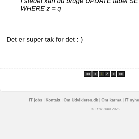
I stedet kan du bruge UPDATE tabel SET
WHERE z = q
Det er super tak for det :-)
<<
<
1
2
>
>>
IT jobs
|
Kontakt
|
Om Udvikleren.dk
|
Om karma
|
IT nyhe
© TSW 2000-2026