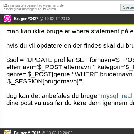
12
svar postet i denne tråd vises herunder
Sorte
7
indlæg har modtaget i alt
39
karma
Bruger #3427
@ 19.02.12 20:03
man kan ikke bruge et where statement på en
hvis du vil opdatere en der findes skal du br
$sql = "UPDATE profiler SET fornavn='$_POS
efternavn='$_POST[efternavn]', kategori='$_
genre='$_POST[genre]' WHERE brugernavn
'$_SESSION[brugernavn]'";
dog kan det anbefales du bruger
mysql_real
dine post values før du køre dem igennem d
Bruger #17015
@ 19.02.12 20:02