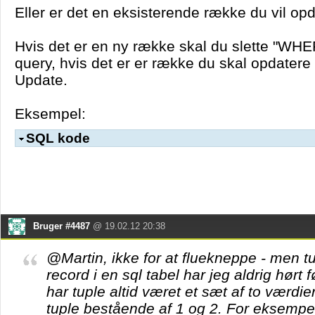
Eller er det en eksisterende række du vil op
Hvis det er en ny række skal du slette "WHER
query, hvis det er er række du skal opdatere
Update.
Eksempel:
SQL kode
Bruger #4487
@ 19.02.12 20:38
@Martin, ikke for at fluekneppe - men t
record i en sql tabel har jeg aldrig hørt 
har tuple altid været et sæt af to værdier
tuple bestående af 1 og 2. For eksempel