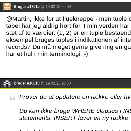
Bruger #17015
@ 19.02.12 20:09
@Martin, ikke for at fluekneppe - men tuple 
tabel har jeg aldrig hørt før. I min verden har
sæt af to værdier. (1, 2) er en tuple beståend
eksempel bruges tuples i indikationen af int
records? Du må meget gerne give mig en ga
har et hul i min terminologi :-)
Bruger #16819
@ 19.02.12 20:50
Prøver du at opdatere en række eller h
Du kan ikke bruge WHERE clauses i I
statements. INSERT laver en ny række.