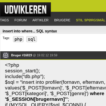
TAGS
FORUM
ARTIKLER
BRUGERE
STIL SPØRGSMÅL
insert into where... SQL syntax
Tags:
php
sql
Bruger #16819
@ 19.02.12 19:59
<?php
session_start();
include("db.php");
$sql = "insert into profiler(fornavn, efternavn,
values('$_POST[fornavn]', '$_POST[efternavn
'$_POST[kategori]', '$_POST[genre]')
where 
'$_SESSION[brugernavn]'
";
if (MYSQL_QUERY($sql, $CONN)) {