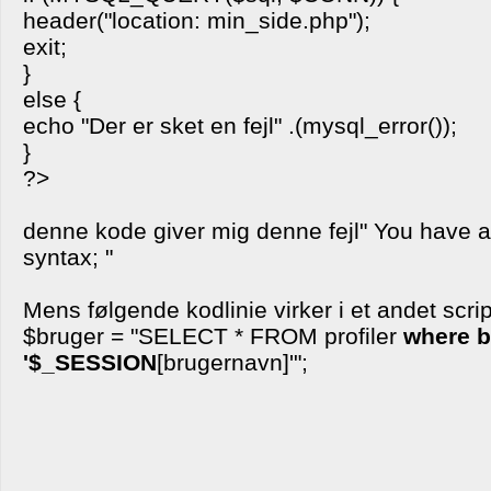
header("location: min_side.php");
exit;
}
else {
echo "Der er sket en fejl" .(mysql_error());
}
?>
denne kode giver mig denne fejl" You have a
syntax; "
Mens følgende kodlinie virker i et andet scrip
$bruger = "SELECT * FROM profiler
where b
'$_SESSION
[brugernavn]'";