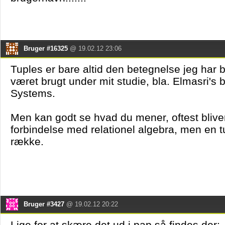
Bruger #16325
@ 19.02.12 23:06
Tuples er bare altid den betegnelse jeg har 
været brugt under mit studie, bla. Elmasri's
Systems.
Men kan godt se hvad du mener, oftest bliver 
forbindelse med relationel algebra, men en tu
række.
Bruger #3427
@ 19.02.12 20:22
Lige for at skære det ud i pap så findes der: