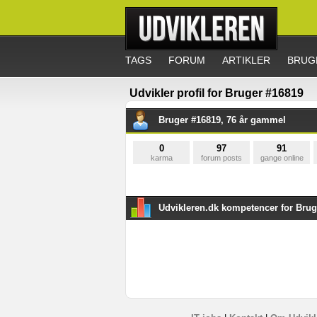
TAGS
FORUM
ARTIKLER
BRUG
Udvikler profil for Bruger #16819
Bruger #16819, 76 år gammel
0
97
91
karma
forum posts
gange online
Udvikleren.dk kompetencer for Brug