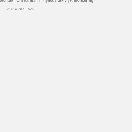
eren.dk
|
Om karma
|
IT nyheds arkiv
|
Annoncering
© TSW 2000-2026