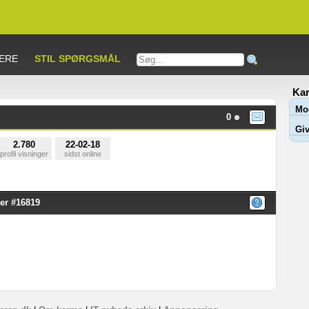
ERE
STIL SPØRGSMÅL
Kar
Mo
0
Giv
2.780
22-02-18
profil visninger
sidst online
er #16819