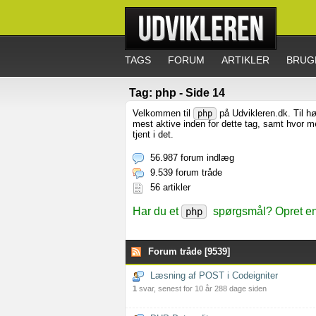
TAGS
FORUM
ARTIKLER
BRUG
Tag: php - Side 14
Velkommen til
på Udvikleren.dk. Til hø
php
mest aktive inden for dette tag, samt hvor 
tjent i det.
56.987 forum indlæg
9.539 forum tråde
56 artikler
Har du et
spørgsmål? Opret en 
php
Forum tråde [9539]
Læsning af POST i Codeigniter
1
svar, senest for 10 år 288 dage siden