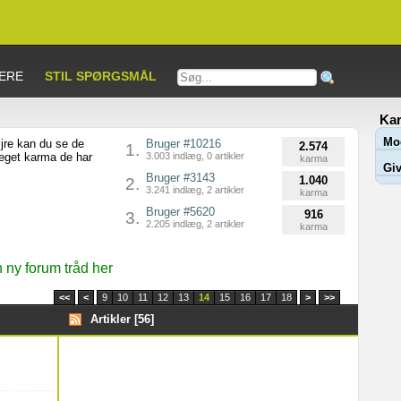
ERE
STIL SPØRGSMÅL
Kar
Mo
jre kan du se de
Bruger #10216
2.574
1.
meget karma de har
3.003 indlæg, 0 artikler
karma
Giv
Bruger #3143
1.040
2.
3.241 indlæg, 2 artikler
karma
Bruger #5620
916
3.
2.205 indlæg, 2 artikler
karma
ny forum tråd her
<<
<
9
10
11
12
13
14
15
16
17
18
>
>>
Artikler [56]