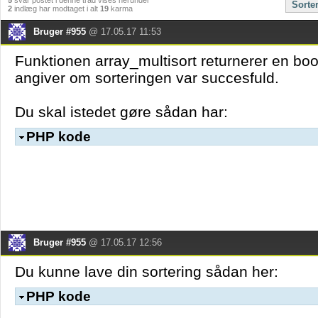
5
svar postet i denne tråd vises herunder
Sorte
2
indlæg har modtaget i alt
19
karma
Bruger #955
@ 17.05.17 11:53
Funktionen array_multisort returnerer en bo
angiver om sorteringen var succesfuld.
Du skal istedet gøre sådan har:
PHP kode
Bruger #955
@ 17.05.17 12:56
Du kunne lave din sortering sådan her:
PHP kode