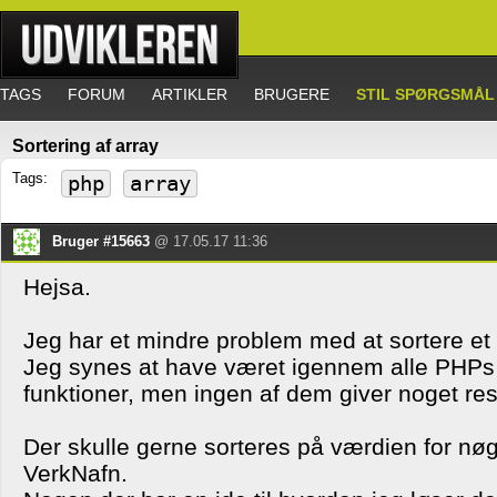
TAGS
FORUM
ARTIKLER
BRUGERE
STIL SPØRGSMÅL
Sortering af array
Tags:
php
array
Bruger #15663
@ 17.05.17 11:36
Hejsa.
Jeg har et mindre problem med at sortere et 
Jeg synes at have været igennem alle PHPs 
funktioner, men ingen af dem giver noget res
Der skulle gerne sorteres på værdien for n
VerkNafn.