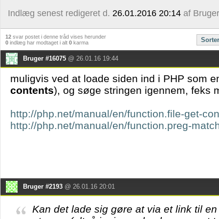
Indlæg senest redigeret d.
26.01.2016 20:14
af Bruge
12
svar postet i denne tråd vises herunder
Sorte
0
indlæg har modtaget i alt
0
karma
Bruger #16075
@ 26.01.16 19:44
muligvis ved at loade siden ind i PHP som en
contents
), og søge stringen igennem, feks
http://php.net/manual/en/function.file-get-co
http://php.net/manual/en/function.preg-matc
Bruger #2193
@ 26.01.16 20:01
Kan det lade sig gøre at via et link til e