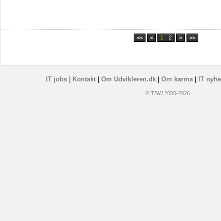
<<
<
1
2
>
>>
IT jobs
|
Kontakt
|
Om Udvikleren.dk
|
Om karma
|
IT nyhe
© TSW 2000-2026