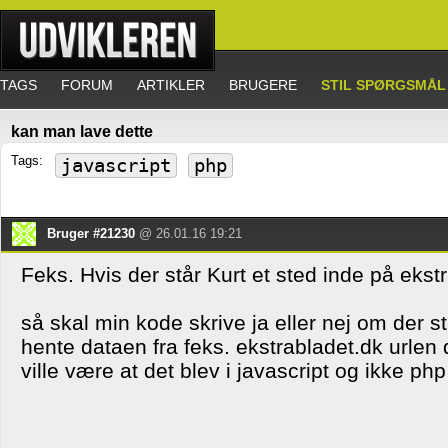
TAGS
FORUM
ARTIKLER
BRUGERE
STIL SPØRGSMÅL
kan man lave dette
Tags:
javascript
php
Bruger #21230
@ 26.01.16 19:21
Feks. Hvis der står Kurt et sted inde på ekst
så skal min kode skrive ja eller nej om der st
hente dataen fra feks. ekstrabladet.dk urlen d
ville være at det blev i javascript og ikke php