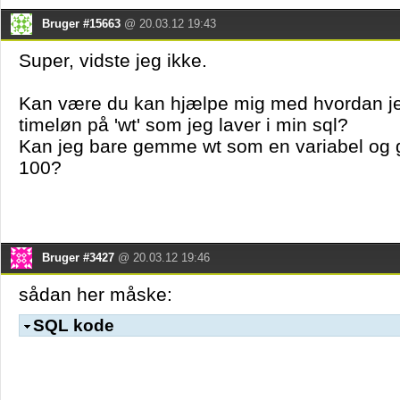
Bruger #15663
@ 20.03.12 19:43
Super, vidste jeg ikke.
Kan være du kan hjælpe mig med hvordan j
timeløn på 'wt' som jeg laver i min sql?
Kan jeg bare gemme wt som en variabel og
100?
Bruger #3427
@ 20.03.12 19:46
sådan her måske:
SQL kode