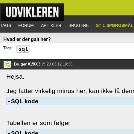
TAGS
FORUM
ARTIKLER
BRUGERE
STIL SPØRGSMÅL
Hvad er der galt her?
Tags:
sql
Bruger #15663
@ 20.03.12 19:33
Hejsa.
Jeg fatter virkelig minus her, kan ikke få denne
SQL kode
Tabellen er som følger
SQL kode