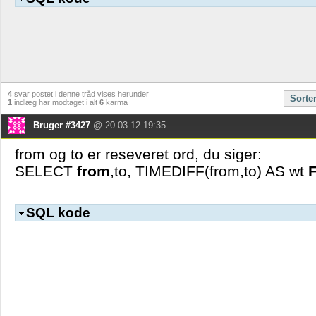
4
svar postet i denne tråd vises herunder
Sorte
1
indlæg har modtaget i alt
6
karma
Bruger #3427
@ 20.03.12 19:35
from og to er reseveret ord, du siger:
SELECT
from
,to, TIMEDIFF(from,to) AS wt
SQL kode