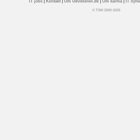
IT jobs
|
Kontakt
|
Om Udvikleren.dk
|
Om karma
|
IT nyhe
© TSW 2000-2026