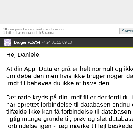
10
svar postet i denne tråd vises herunder
Sorte
1
indlæg har modtaget i alt
8
karma
Bruger #15754
@ 24.01.12 09:10
Hej Daniele,
At din App_Data er grå er helt normalt og ikk
om døbe den men hvis ikke bruger nogen da
.mdf fil behøves du ikke at have den.
Det røde kryds på din .mdf fil er der fordi du 
har oprettet forbindelse til databasen endnu el
tilfælde ikke kan få forbindelse til database
rigtig mange grunde til, prøv og slet databas
forbindelse igen - læg mærke til fejl besked