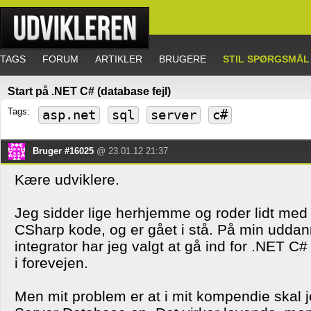
TAGS
FORUM
ARTIKLER
BRUGERE
STIL SPØRGSMÅL
Start på .NET C# (database fejl)
Tags:
asp.net
sql
server
c#
Bruger #16025
@ 23.01.12 21:37
Kære udviklere.
Jeg sidder lige herhjemme og roder lidt med
CSharp kode, og er gået i stå. På min udd
integrator har jeg valgt at gå ind for .NET C
i forevejen.
Men mit problem er at i mit kompendie skal 