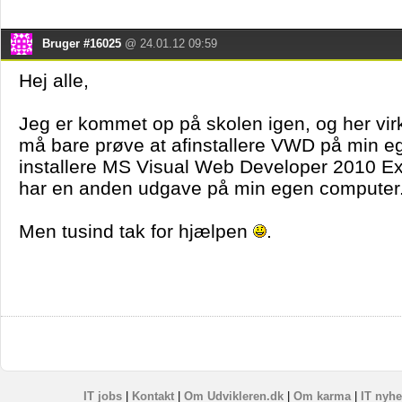
Bruger #16025
@ 24.01.12 09:59
Hej alle,
Jeg er kommet op på skolen igen, og her virke
må bare prøve at afinstallere VWD på min e
installere MS Visual Web Developer 2010 Exp
har en anden udgave på min egen computer
Men tusind tak for hjælpen
.
IT jobs
|
Kontakt
|
Om Udvikleren.dk
|
Om karma
|
IT nyhe