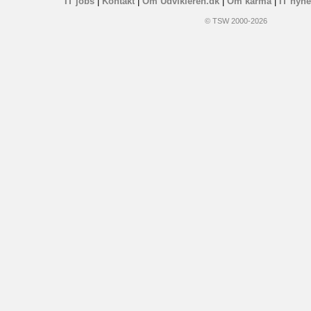
IT jobs
|
Kontakt
|
Om Udvikleren.dk
|
Om karma
|
IT nyhe
© TSW 2000-2026