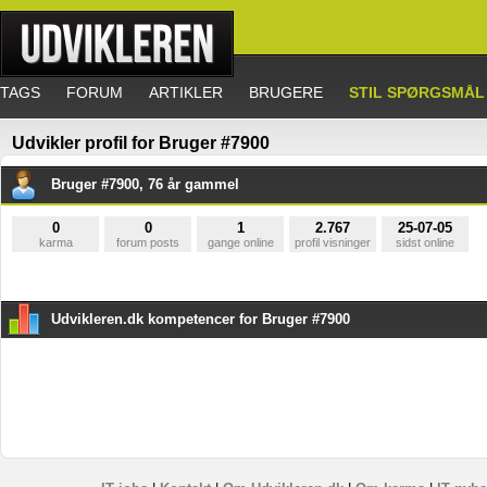
TAGS
FORUM
ARTIKLER
BRUGERE
STIL SPØRGSMÅL
Udvikler profil for Bruger #7900
Bruger #7900, 76 år gammel
0
0
1
2.767
25-07-05
karma
forum posts
gange online
profil visninger
sidst online
Udvikleren.dk kompetencer for Bruger #7900