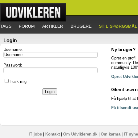
TAGS
FORUM
ARTIKLER
BRUGERE
STIL SPØRGSMÅL
Login
Username:
Ny bruger?
Opret en profil
community. Det
Password:
naturligvis 100
Opret Udvikler
Husk mig
Glemt user
Få hjælp til at
Få tilsendt u
IT jobs
|
Kontakt
|
Om Udvikleren.dk
|
Om karma
|
IT nyhe